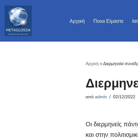
Μεταπηδήστε
Αρχική
Ποιοι Είμαστε
Ια
στο
περιεχόμενο
Αρχική
»
Διερμηνεία συνεδ
Διερμην
από
admin
02/12/2022
Οι διερμηνείς πάν
και στην πολιτισμι