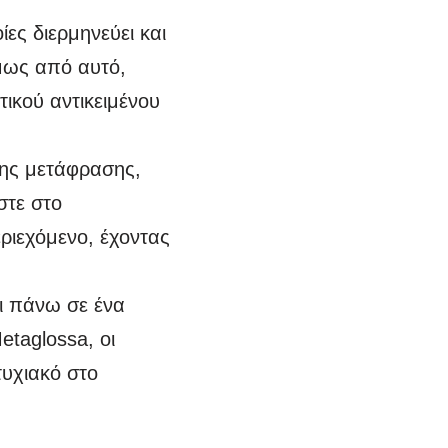
ες διερμηνεύει και
μως από αυτό,
τικού αντικειμένου
της μετάφρασης,
στε στο
εριεχόμενο, έχοντας
αι πάνω σε ένα
etaglossa, οι
τυχιακό στο