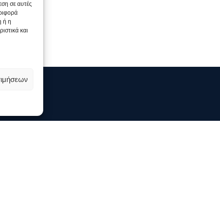
εση σε αυτές
εριφορά
η ή η
ιστικά και
τιμήσεων
ΥΠΗΡΕΣΊΕΣ
ΕΠ
Ιατρικές Μεταφράσεις
Φαρμακευτικές Μεταφράσεις